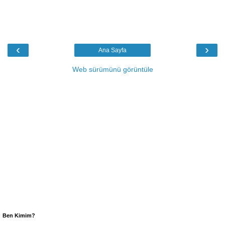
‹
›
Ana Sayfa
Web sürümünü görüntüle
Ben Kimim?