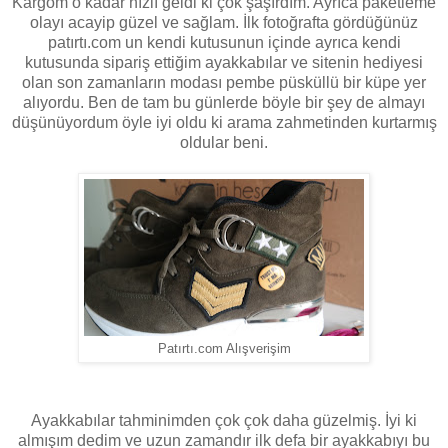
Kargom o kadar hızlı geldi ki çok şaşırdım. Ayrıca paketleme
olayı acayip güzel ve sağlam. İlk fotoğrafta gördüğünüz
patırtı.com un kendi kutusunun içinde ayrıca kendi
kutusunda sipariş ettiğim ayakkabılar ve sitenin hediyesi
olan son zamanların modası pembe püsküllü bir küpe yer
alıyordu. Ben de tam bu günlerde böyle bir şey de almayı
düşünüyordum öyle iyi oldu ki arama zahmetinden kurtarmış
oldular beni.
Patırtı.com Alışverişim
Ayakkabılar tahminimden çok çok daha güzelmiş. İyi ki
almışım dedim ve uzun zamandır ilk defa bir ayakkabıyı bu