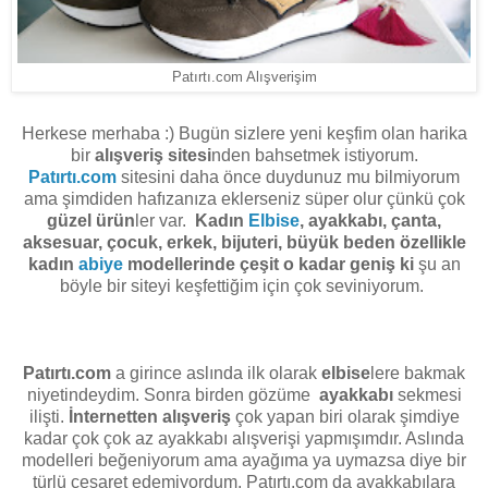
Patırtı.com Alışverişim
Herkese merhaba :) Bugün sizlere yeni keşfim olan harika
bir
alışveriş sitesi
nden bahsetmek istiyorum.
Patırtı.com
sitesini daha önce duydunuz mu bilmiyorum
ama şimdiden hafızanıza eklerseniz süper olur çünkü çok
güzel ürün
ler var.
Kadın
Elbise
, ayakkabı, çanta,
aksesuar, çocuk, erkek, bijuteri, büyük beden özellikle
kadın
abiye
modellerinde çeşit o kadar geniş ki
şu an
böyle bir siteyi keşfettiğim için çok seviniyorum.
Patırtı.com
a girince aslında ilk olarak
elbise
lere bakmak
niyetindeydim. Sonra birden gözüme
ayakkabı
sekmesi
ilişti.
İnternetten alışveriş
çok yapan biri olarak şimdiye
kadar çok çok az ayakkabı alışverişi yapmışımdır. Aslında
modelleri beğeniyorum ama ayağıma ya uymazsa diye bir
türlü cesaret edemiyordum. Patırtı.com da ayakkabılara