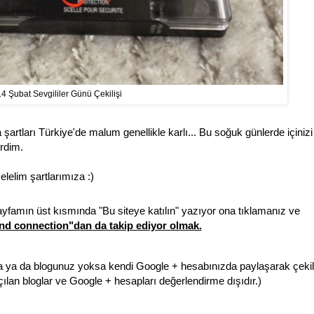
4 Şubat Sevgililer Günü Çekilişi
artları Türkiye'de malum genellikle karlı... Bu soğuk günlerde içinizi
erdim.
lelim şartlarımıza :)
yfamın üst kısmında "Bu siteye katılın" yazıyor ona tıklamanız ve
d connection"dan da takip ediyor olmak.
zda ya da blogunuz yoksa kendi Google + hesabınızda paylaşarak çekil
ılan bloglar ve Google + hesapları değerlendirme dışıdır.)