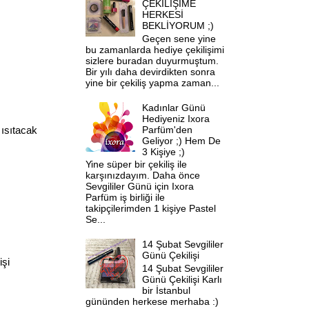
ÇEKİLİŞİME
HERKESİ
BEKLİYORUM ;)
Geçen sene yine
bu zamanlarda hediye çekilişimi
sizlere buradan duyurmuştum.
Bir yılı daha devirdikten sonra
yine bir çekiliş yapma zaman...
Kadınlar Günü
Hediyeniz Ixora
Parfüm'den
 ısıtacak
Geliyor ;) Hem De
3 Kişiye ;)
Yine süper bir çekiliş ile
karşınızdayım. Daha önce
Sevgililer Günü için Ixora
Parfüm iş birliği ile
takipçilerimden 1 kişiye Pastel
Se...
14 Şubat Sevgililer
Günü Çekilişi
işi
14 Şubat Sevgililer
Günü Çekilişi Karlı
bir İstanbul
gününden herkese merhaba :)