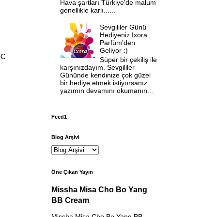
Hava şartları Türkiye'de malum
genellikle karlı......
Sevgililer Günü
Hediyeniz Ixora
Parfüm'den
Geliyor :)
FC
Süper bir çekiliş ile
karşınızdayım. Sevgililer
Gününde kendinize çok güzel
bir hediye etmek istiyorsanız
yazımın devamını okumanın...
Feed1
Blog Arşivi
Öne Çıkan Yayın
Missha Misa Cho Bo Yang
BB Cream
Missha Misa Cho Bo Yang BB