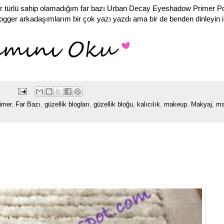
r türlü sahip olamadığım far bazı Urban Decay Eyeshadow Primer Po
 blogger arkadaşımlarım bir çok yazı yazdı ama bir de benden dinleyin i
:
imer
,
Far Bazı
,
güzellik blogları
,
güzellik bloğu
,
kalıcılık
,
makeup
,
Makyaj
,
ma