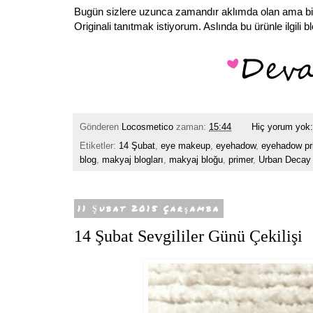
Bugün sizlere uzunca zamandır aklımda olan ama bi
Originali tanıtmak istiyorum. Aslında bu ürünle ilgili
Gönderen
Locosmetico
zaman:
15:44
Hiç yorum yok
Etiketler:
14 Şubat
,
eye makeup
,
eyehadow
,
eyehadow pr
blog
,
makyaj blogları
,
makyaj bloğu
,
primer
,
Urban Decay
11 Şubat 2015 Çarşamba
14 Şubat Sevgililer Günü Çekilişi