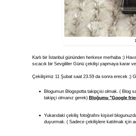
1
Karlı bir İstanbul gününden herkese merhaba :) Hava ş
sıcacık bir Sevgililer Günü çekilişi yapmaya karar v
Çekilişimiz 11 Şubat saat 23.59 da sonra erecek ;) Ge
Blogumun Blogspotta takipçisi olmak. ( Blog sa
takipçi olmanız gerek)
Bloğumu "Google frien
Yukarıdaki çekiliş fotoğrafını kişisel blogunu
duyurmak. ( Sadece çekilişlere katılmak için aç