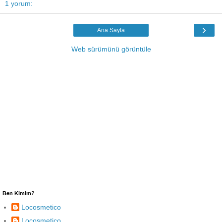
1 yorum:
›
Ana Sayfa
Web sürümünü görüntüle
Ben Kimim?
Locosmetico
Locosmetico