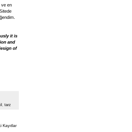
 ve en
Sitede
eğendim.
sly it is
hion and
design of
il
,
tarz
 Kayıtlar