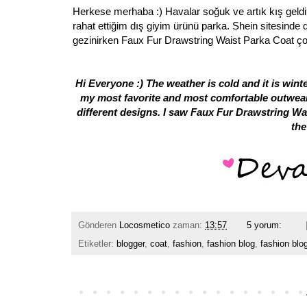
Herkese merhaba :) Havalar soğuk ve artık kış geld
rahat ettiğim dış giyim ürünü parka. Shein sitesinde
gezinirken
Faux Fur Drawstring Waist Parka Coat
ço
Hi Everyone :) The weather is cold and it is wint
my most favorite and most comfortable outwear p
different designs. I saw
Faux Fur Drawstring Wa
the
Gönderen
Locosmetico
zaman:
13:57
5 yorum:
Etiketler:
blogger
,
coat
,
fashion
,
fashion blog
,
fashion blo