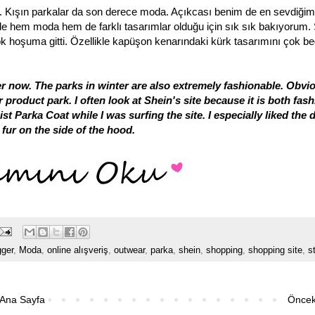
i. Kışın parkalar da son derece moda. Açıkcası benim de en sevdiğim
 de hem moda hem de farklı tasarımlar olduğu için sık sık bakıyorum. 
k hoşuma gitti. Özellikle kapüşon kenarındaki kürk tasarımını çok b
er now. The parks in winter are also extremely fashionable. Obviou
roduct park. I often look at Shein's site because it is both fas
ist Parka Coat
while I was surfing the site. I especially liked the 
 fur on the side of the hood.
gger
,
Moda
,
online alışveriş
,
outwear
,
parka
,
shein
,
shopping
,
shopping site
,
st
Ana Sayfa
Önceki