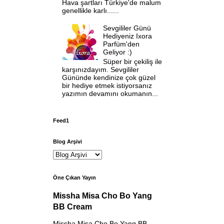
Hava şartları Türkiye'de malum
genellikle karlı......
Sevgililer Günü
Hediyeniz Ixora
Parfüm'den
Geliyor :)
Süper bir çekiliş ile
karşınızdayım. Sevgililer
Gününde kendinize çok güzel
bir hediye etmek istiyorsanız
yazımın devamını okumanın...
Feed1
Blog Arşivi
Öne Çıkan Yayın
Missha Misa Cho Bo Yang
BB Cream
Missha Misa Cho Bo Yang BB