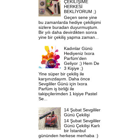
ÇEKİLİŞİME
HERKESİ
BEKLİYORUM ;)
Geçen sene yine
bu zamanlarda hediye çekilişimi
sizlere buradan duyurmuştum.
Bir yılı daha devirdikten sonra
yine bir çekiliş yapma zaman...
Kadınlar Günü
Hediyeniz Ixora
Parfüm'den
Geliyor ;) Hem De
3 Kişiye ;)
Yine süper bir çekiliş ile
karşınızdayım. Daha önce
Sevgililer Günü için Ixora
Parfüm iş birliği ile
takipçilerimden 1 kişiye Pastel
Se...
14 Şubat Sevgililer
Günü Çekilişi
14 Şubat Sevgililer
Günü Çekilişi Karlı
bir İstanbul
gününden herkese merhaba :)