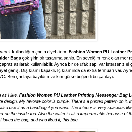
erek kullandığım çanta diyebilirim.
Fashion Women PU Leather Pr
ulder Bags
çok şirin bir tasarıma sahip. En sevdiğim renk olan mor r
az asılarak kullanılabilir. Ayrıca bir de ufak sapı var isterseniz el 
 gayet geniş. Dış kısmı kapaklı. İç kısmında da extra fermuarı var. Ayr
C. Ben çantaya bayıldım ve kim görse beğendi bu çantayı.
 as I like.
Fashion Women PU Leather Printing Messenger Bag L
 design. My favorite color is purple. There's a printed pattern on it. I
so use it as a handbag if you want. The interior is very spacious lik
er on the inside too. Also the water is also impermeable because of t
 loved the bag, and who liked it, this bag.