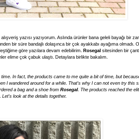
lışveriş yazısı yazıyorum. Aslında ürünler bana geleli bayağı bir z
nden bir süre bandajlı dolaşınca bir çok ayakkabı ayağıma olmadı. 
leştiğime göre yazılara devam edebilirim.
Rosegal
sitesinden bir çant
ler elime çok çabuk ulaştı. Detaylara birlikte bakalım.
 time. In fact, the products came to me quite a bit of time, but becaus
when I wandered around for a while. That's why I can not even try this
I ordered a bag and a shoe from
Rosegal
. The products reached the eli
. Let's look at the details together.