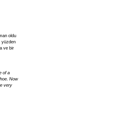
aman oldu
O yüzden
a ve bir
e of a
 shoe. Now
te very