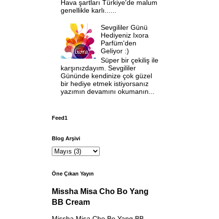
Hava şartları Türkiye'de malum
genellikle karlı......
Sevgililer Günü
Hediyeniz Ixora
Parfüm'den
Geliyor :)
Süper bir çekiliş ile
karşınızdayım. Sevgililer
Gününde kendinize çok güzel
bir hediye etmek istiyorsanız
yazımın devamını okumanın...
Feed1
Blog Arşivi
Öne Çıkan Yayın
Missha Misa Cho Bo Yang
BB Cream
Missha Misa Cho Bo Yang BB