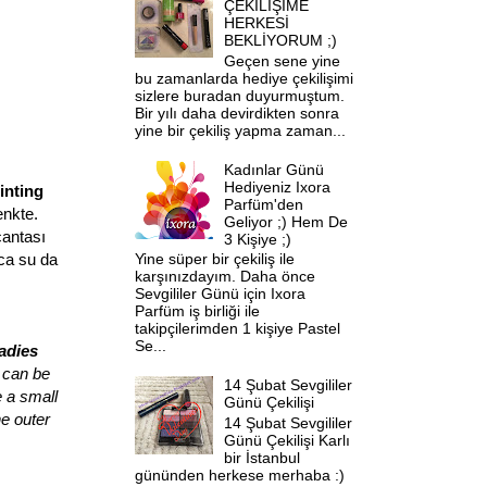
ÇEKİLİŞİME
HERKESİ
BEKLİYORUM ;)
Geçen sene yine
bu zamanlarda hediye çekilişimi
sizlere buradan duyurmuştum.
Bir yılı daha devirdikten sonra
yine bir çekiliş yapma zaman...
Kadınlar Günü
Hediyeniz Ixora
inting
Parfüm'den
enkte.
Geliyor ;) Hem De
çantası
3 Kişiye ;)
ıca su da
Yine süper bir çekiliş ile
karşınızdayım. Daha önce
Sevgililer Günü için Ixora
Parfüm iş birliği ile
takipçilerimden 1 kişiye Pastel
Se...
adies
t can be
14 Şubat Sevgililer
e a small
Günü Çekilişi
he outer
14 Şubat Sevgililer
Günü Çekilişi Karlı
bir İstanbul
gününden herkese merhaba :)