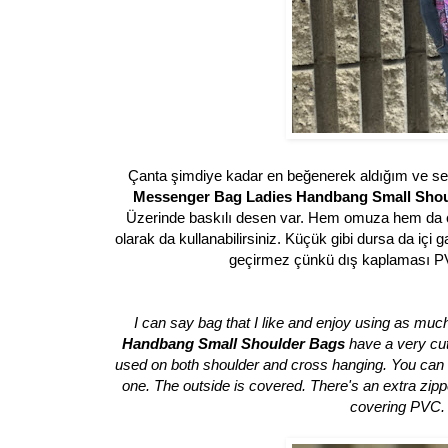
Çanta şimdiye kadar en beğenerek aldığım ve sev
Messenger Bag Ladies Handbang Small Sho
Üzerinde baskılı desen var. Hem omuza hem da çapr
olarak da kullanabilirsiniz. Küçük gibi dursa da içi
geçirmez çünkü dış kaplaması PV
I can say bag that I like and enjoy using as much
Handbang Small Shoulder Bags
have a very cute
used on both shoulder and cross hanging. You can al
one. The outside is covered. There's an extra zipp
covering PVC. I