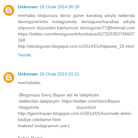
Unknown
26 Ocak 2014 00:20
merhaba bloğunuzu deniz güner karabaş adıyla twitterda
denizgunerkrbs instagramda denizgunerkarabas adıyla
izliyorum düzceden katılıyorum denizguner77@hotmail.com
https://twitter.com/denizgunerkrbs/status/427203352745607
168
http://denizguner.blogspot.com.tr/2014/01/httpwww_25.html
Yanıtla
Unknown
26 Ocak 2014 01:21
merhabalar,
-Blogunuzu Genç Bayan adı ile takipteyim.
-twitterdan takipteyim :https://twitter.com/GencBayan
-blogumda duyurdum :
http://tgencbayan.blogspot.com.tr/2014/01/kozmetik-delisi-
hediye-cekilisime.html
malesef instagramım yok:(
Sahra Demir