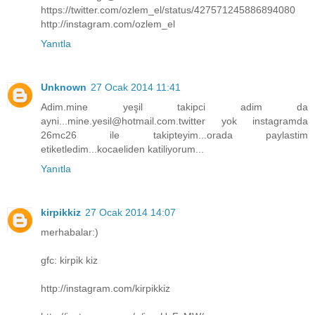
https://twitter.com/ozlem_el/status/427571245886894080
http://instagram.com/ozlem_el
Yanıtla
Unknown
27 Ocak 2014 11:41
Adim.mine yeşil takipci adim da
ayni...mine.yesil@hotmail.com.twitter yok instagramda
26mc26 ile takipteyim...orada paylastim
etiketledim...kocaeliden katiliyorum...
Yanıtla
kirpikkiz
27 Ocak 2014 14:07
merhabalar:)
gfc: kirpik kiz
http://instagram.com/kirpikkiz