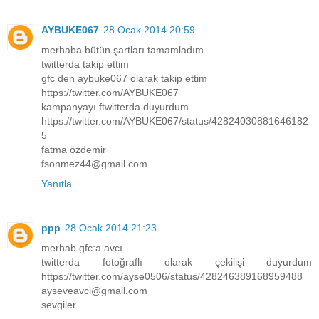
AYBUKE067
28 Ocak 2014 20:59
merhaba bütün şartları tamamladım
twitterda takip ettim
gfc den aybuke067 olarak takip ettim
https://twitter.com/AYBUKE067
kampanyayı ftwitterda duyurdum
https://twitter.com/AYBUKE067/status/42824030881646182
5
fatma özdemir
fsonmez44@gmail.com
Yanıtla
ppp
28 Ocak 2014 21:23
merhab gfc:a.avcı
twitterda fotoğraflı olarak çekilişi duyurdum
https://twitter.com/ayse0506/status/428246389168959488
ayseveavci@gmail.com
sevgiler