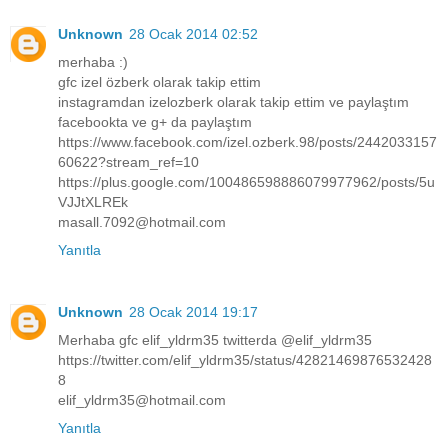
Unknown
28 Ocak 2014 02:52
merhaba :)
gfc izel özberk olarak takip ettim
instagramdan izelozberk olarak takip ettim ve paylaştım
facebookta ve g+ da paylaştım
https://www.facebook.com/izel.ozberk.98/posts/2442033157
60622?stream_ref=10
https://plus.google.com/100486598886079977962/posts/5u
VJJtXLREk
masall.7092@hotmail.com
Yanıtla
Unknown
28 Ocak 2014 19:17
Merhaba gfc elif_yldrm35 twitterda @elif_yldrm35
https://twitter.com/elif_yldrm35/status/42821469876532428
8
elif_yldrm35@hotmail.com
Yanıtla