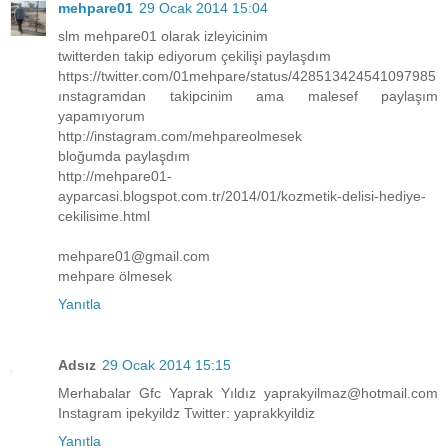
mehpare01
29 Ocak 2014 15:04
slm mehpare01 olarak izleyicinim
twitterden takip ediyorum çekilişi paylaşdım
https://twitter.com/01mehpare/status/428513424541097985
ınstagramdan takipcinim ama malesef paylaşım
yapamıyorum
http://instagram.com/mehpareolmesek
bloğumda paylaşdım
http://mehpare01-
ayparcasi.blogspot.com.tr/2014/01/kozmetik-delisi-hediye-
cekilisime.html
mehpare01@gmail.com
mehpare ölmesek
Yanıtla
Adsız
29 Ocak 2014 15:15
Merhabalar Gfc Yaprak Yıldız yaprakyilmaz@hotmail.com
Instagram ipekyildz Twitter: yaprakkyildiz
Yanıtla