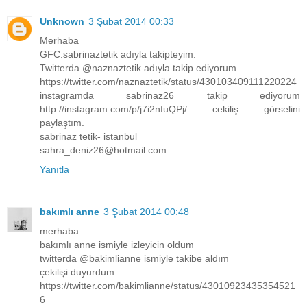
Unknown
3 Şubat 2014 00:33
Merhaba
GFC:sabrinaztetik adıyla takipteyim.
Twitterda @naznaztetik adıyla takip ediyorum
https://twitter.com/naznaztetik/status/430103409111220224
instagramda sabrinaz26 takip ediyorum
http://instagram.com/p/j7i2nfuQPj/ cekiliş görselini
paylaştım.
sabrinaz tetik- istanbul
sahra_deniz26@hotmail.com
Yanıtla
bakımlı anne
3 Şubat 2014 00:48
merhaba
bakımlı anne ismiyle izleyicin oldum
twitterda @bakimlianne ismiyle takibe aldım
çekilişi duyurdum
https://twitter.com/bakimlianne/status/43010923435354521
6