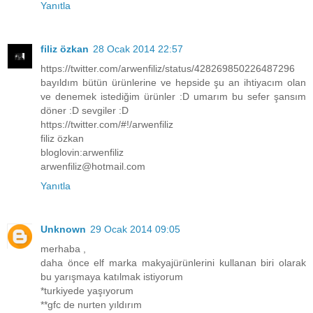
Yanıtla
filiz özkan
28 Ocak 2014 22:57
https://twitter.com/arwenfiliz/status/428269850226487296
bayıldım bütün ürünlerine ve hepside şu an ihtiyacım olan
ve denemek istediğim ürünler :D umarım bu sefer şansım
döner :D sevgiler :D
https://twitter.com/#!/arwenfiliz
filiz özkan
bloglovin:arwenfiliz
arwenfiliz@hotmail.com
Yanıtla
Unknown
29 Ocak 2014 09:05
merhaba ,
daha önce elf marka makyajürünlerini kullanan biri olarak
bu yarışmaya katılmak istiyorum
*turkiyede yaşıyorum
**gfc de nurten yıldırım