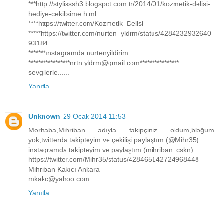
***http://stylisssh3.blogspot.com.tr/2014/01/kozmetik-delisi-
hediye-cekilisime.html
****https://twitter.com/Kozmetik_Delisi
*****https://twitter.com/nurten_yldrm/status/4284232932640
93184
*******ınstagramda nurtenyildirim
*****************nrtn.yldrm@gmail.com****************
sevgilerle......
Yanıtla
Unknown
29 Ocak 2014 11:53
Merhaba,Mihriban adıyla takipçiniz oldum,bloğum
yok,twitterda takipteyim ve çekilişi paylaştım (@Mihr35)
instagramda takipteyim ve paylaştım (mihriban_cskn)
https://twitter.com/Mihr35/status/428465142724968448
Mihriban Kakıcı Ankara
mkakc@yahoo.com
Yanıtla