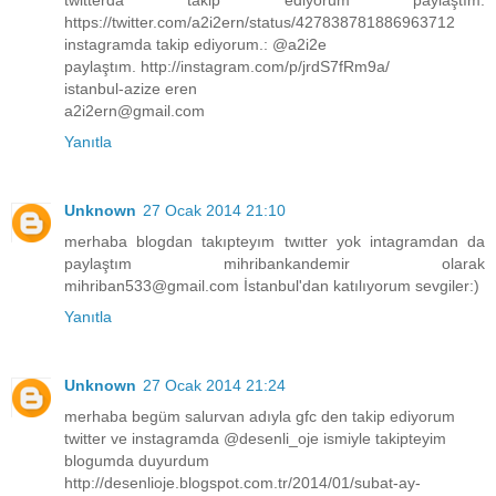
https://twitter.com/a2i2ern/status/427838781886963712
instagramda takip ediyorum.: @a2i2e
paylaştım. http://instagram.com/p/jrdS7fRm9a/
istanbul-azize eren
a2i2ern@gmail.com
Yanıtla
Unknown
27 Ocak 2014 21:10
merhaba blogdan takıpteyım twıtter yok intagramdan da
paylaştım mihribankandemir olarak
mihriban533@gmail.com İstanbul'dan katılıyorum sevgiler:)
Yanıtla
Unknown
27 Ocak 2014 21:24
merhaba begüm salurvan adıyla gfc den takip ediyorum
twitter ve instagramda @desenli_oje ismiyle takipteyim
blogumda duyurdum
http://desenlioje.blogspot.com.tr/2014/01/subat-ay-