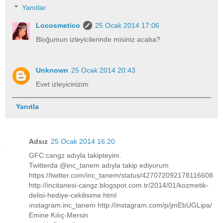
Yanıtlar
Locosmetico
25 Ocak 2014 17:06
Bloğumun izleyicilerinde misiniz acaba?
Unknown
25 Ocak 2014 20:43
Evet izleyicinizim
Yanıtla
Adsız
25 Ocak 2014 16:20
GFC:cangz adıyla takipteyim.
Twitterda @inc_tanem adıyla takip ediyorum
https://twitter.com/inc_tanem/status/427072092178116608
http://incitanesi-cangz.blogspot.com.tr/2014/01/kozmetik-
delisi-hediye-cekilisime.html
ınstagram:inc_tanem http://instagram.com/p/jmEbUGLipa/
Emine Kılıç-Mersin