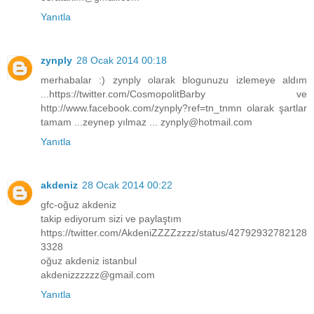
Yanıtla
zynply
28 Ocak 2014 00:18
merhabalar :) zynply olarak blogunuzu izlemeye aldım
...https://twitter.com/CosmopolitBarby ve
http://www.facebook.com/zynply?ref=tn_tnmn olarak şartlar
tamam ...zeynep yılmaz ... zynply@hotmail.com
Yanıtla
akdeniz
28 Ocak 2014 00:22
gfc-oğuz akdeniz
takip ediyorum sizi ve paylaştım
https://twitter.com/AkdeniZZZZzzzz/status/42792932782128
3328
oğuz akdeniz istanbul
akdenizzzzzz@gmail.com
Yanıtla