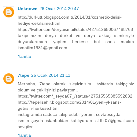
Unknown
26 Ocak 2014 20:47
http://durkutt.blogspot.com.tr/2014/01/kozmetik-delisi-
hediye-cekilisime.html
https://twitter.com/deryaismail/status/427512650067488768
takıpcınızım derya durkut ve derya akkuş ısımlerıyle
duyurularımıda yaptım herkese bol sans maılım
ismailim1981@gmail.com
Yanıtla
7tepe
26 Ocak 2014 21:11
Merhaba, 7tepe olarak izleyicinizim.. twitterda takipçiniz
oldum ve çekilişinizi paylaştım..
https://twitter.com/_seyda07_/status/427515565385592832
http://7tepelisehir.blogspot.com/2014/01/yeni-yl-sans-
getirsin-herkese.html
instagramda sadece takip edebiliyorum: sevtapseyda
ismim şeyda istanbuldan katılıyorum ist.fb.07@gmail.com
sevgiler..
Yanıtla