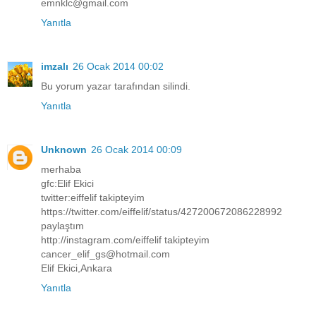
emnklc@gmail.com
Yanıtla
imzalı
26 Ocak 2014 00:02
Bu yorum yazar tarafından silindi.
Yanıtla
Unknown
26 Ocak 2014 00:09
merhaba
gfc:Elif Ekici
twitter:eiffelif takipteyim
https://twitter.com/eiffelif/status/427200672086228992
paylaştım
http://instagram.com/eiffelif takipteyim
cancer_elif_gs@hotmail.com
Elif Ekici,Ankara
Yanıtla