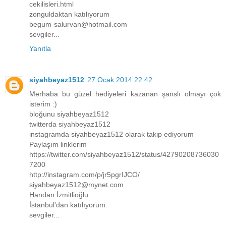
cekilisleri.html
zonguldaktan katılıyorum
begum-salurvan@hotmail.com
sevgiler...
Yanıtla
siyahbeyaz1512
27 Ocak 2014 22:42
Merhaba bu güzel hediyeleri kazanan şanslı olmayı çok
isterim :)
bloğunu siyahbeyaz1512
twitterda siyahbeyaz1512
instagramda siyahbeyaz1512 olarak takip ediyorum
Paylaşım linklerim
https://twitter.com/siyahbeyaz1512/status/42790208736030
7200
http://instagram.com/p/jr5pgrIJCO/
siyahbeyaz1512@mynet.com
Handan İzmitlioğlu
İstanbul'dan katılıyorum.
sevgiler...