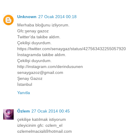
Unknown
27 Ocak 2014 00:18
Merhaba bloğunu izliyorum.
Gfc:şenay gazoz
Twitter'da takibe aldım.
Çekilişi duyurdum.
https://twitter.com/senaygaz/status/427563432255057920
İnstagramda takibe aldım.
Çekilişi duyurdum.
http://instagram.com/derindusunen
senaygazoz@gmail.com
Şenay Gazoz
İstanbul
Yanıtla
Özlem
27 Ocak 2014 00:45
çekilişe katılmak istiyorum
izleyicinim gfc: ozlem_el
ozlemelmacigil@hotmail.com