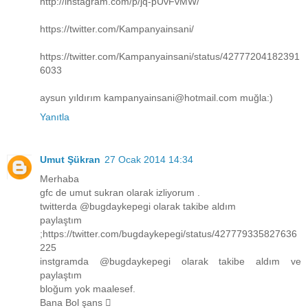
http://instagram.com/p/jq-pUvFvMW/
https://twitter.com/Kampanyainsani/
https://twitter.com/Kampanyainsani/status/42777204182391
6033
aysun yıldırım kampanyainsani@hotmail.com muğla:)
Yanıtla
Umut Şükran
27 Ocak 2014 14:34
Merhaba
gfc de umut sukran olarak izliyorum .
twitterda @bugdaykepegi olarak takibe aldım
paylaştım
;https://twitter.com/bugdaykepegi/status/427779335827636
225
instgramda @bugdaykepegi olarak takibe aldım ve
paylaştım
bloğum yok maalesef.
Bana Bol şans 