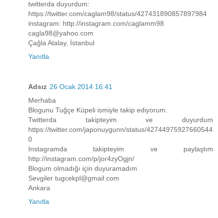
twitterda duyurdum:
https://twitter.com/caglam98/status/427431890857897984
instagram: http://instagram.com/caglamm98
cagla98@yahoo.com
Çağla Atalay, İstanbul
Yanıtla
Adsız
26 Ocak 2014 16:41
Merhaba
Blogunu Tuğçe Küpeli ismiyle takip ediyorum.
Twitterda takipteyim ve duyurdum
https://twitter.com/japonuygunn/status/42744975927660544
0
Instagramda takipteyim ve paylaştım
http://instagram.com/p/jor4zyOgjn/
Blogum olmadığı için duyuramadım
Sevgiler tugcekpl@gmail.com
Ankara
Yanıtla