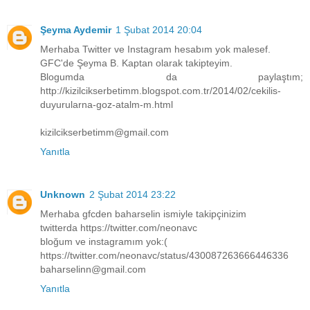
Şeyma Aydemir
1 Şubat 2014 20:04
Merhaba Twitter ve Instagram hesabım yok malesef.
GFC'de Şeyma B. Kaptan olarak takipteyim.
Blogumda da paylaştım;
http://kizilcikserbetimm.blogspot.com.tr/2014/02/cekilis-
duyurularna-goz-atalm-m.html
kizilcikserbetimm@gmail.com
Yanıtla
Unknown
2 Şubat 2014 23:22
Merhaba gfcden baharselin ismiyle takipçinizim
twitterda https://twitter.com/neonavc
bloğum ve instagramım yok:(
https://twitter.com/neonavc/status/430087263666446336
baharselinn@gmail.com
Yanıtla