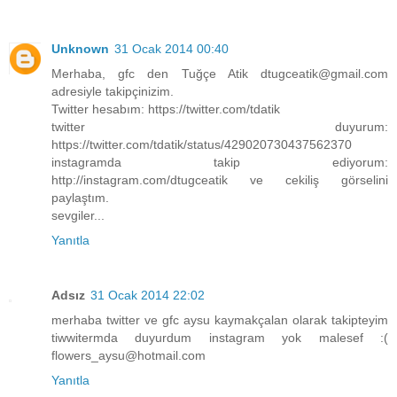
Unknown
31 Ocak 2014 00:40
Merhaba, gfc den Tuğçe Atik dtugceatik@gmail.com
adresiyle takipçinizim.
Twitter hesabım: https://twitter.com/tdatik
twitter duyurum:
https://twitter.com/tdatik/status/429020730437562370
instagramda takip ediyorum:
http://instagram.com/dtugceatik ve cekiliş görselini
paylaştım.
sevgiler...
Yanıtla
Adsız
31 Ocak 2014 22:02
merhaba twitter ve gfc aysu kaymakçalan olarak takipteyim
tiwwitermda duyurdum instagram yok malesef :(
flowers_aysu@hotmail.com
Yanıtla