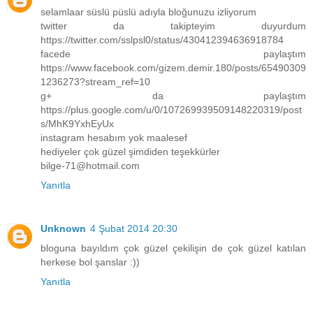
selamlaar süslü püslü adıyla bloğunuzu izliyorum
twitter da takipteyim duyurdum
https://twitter.com/sslpsl0/status/430412394636918784
facede paylaştım
https://www.facebook.com/gizem.demir.180/posts/65490309
1236273?stream_ref=10
g+ da paylaştım
https://plus.google.com/u/0/107269939509148220319/post
s/MhK9YxhEyUx
instagram hesabım yok maalesef
hediyeler çok güzel şimdiden teşekkürler
bilge-71@hotmail.com
Yanıtla
Unknown
4 Şubat 2014 20:30
bloguna bayıldım çok güzel çekilişin de çok güzel katılan
herkese bol şanslar :))
Yanıtla