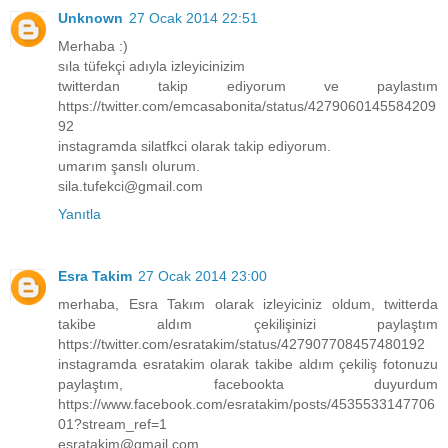
Unknown
27 Ocak 2014 22:51
Merhaba :)
sıla tüfekçi adıyla izleyicinizim
twitterdan takip ediyorum ve paylastım
https://twitter.com/emcasabonita/status/4279060145584209
92
instagramda silatfkci olarak takip ediyorum.
umarım şanslı olurum.
sila.tufekci@gmail.com
Yanıtla
Esra Takim
27 Ocak 2014 23:00
merhaba, Esra Takım olarak izleyiciniz oldum, twitterda
takibe aldım çekilişinizi paylaştım
https://twitter.com/esratakim/status/427907708457480192
instagramda esratakim olarak takibe aldım çekiliş fotonuzu
paylaştım, facebookta duyurdum
https://www.facebook.com/esratakim/posts/4535533147706
01?stream_ref=1
esratakim@gmail.com