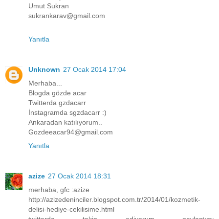
Umut Sukran
sukrankarav@gmail.com
Yanıtla
Unknown
27 Ocak 2014 17:04
Merhaba...
Blogda gözde acar
Twitterda gzdacarr
İnstagramda sgzdacarr :)
Ankaradan katılıyorum..
Gozdeeacar94@gmail.com
Yanıtla
azize
27 Ocak 2014 18:31
merhaba, gfc :azize
http://azizedeninciler.blogspot.com.tr/2014/01/kozmetik-
delisi-hediye-cekilisime.html
twitterda takip ediyorum paylaştım: