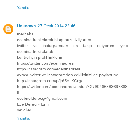
Yanıtla
Unknown
27 Ocak 2014 22:46
merhaba
eceninadresi olarak blogunuzu izliyorum
twitter ve instagramdan da takip ediyorum, yine
eceninadresi olarak,
kontrol için profil linklerim:
https://twitter.com/eceninadresi
http://instagram.com/eceninadresi
ayrıca twitter ve instagramdan çekilişinizi de paylaştım:
http://instagram.com/p/jr6Sx_KGrg/
https://twitter.com/eceninadresi/status/42790466883697868
8
ecebirolderecş@gmail.com
Ece Dereci - İzmir
sevgiler
Yanıtla