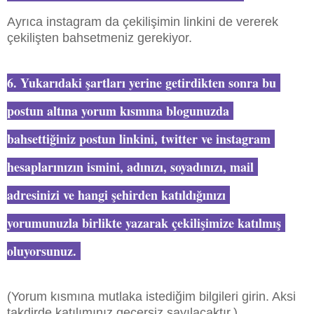
Ayrıca instagram da çekilişimin linkini de vererek
çekilişten bahsetmeniz gerekiyor.
6. Yukarıdaki şartları yerine getirdikten sonra bu
postun altına yorum kısmına blogunuzda
bahsettiğiniz postun linkini, twitter ve instagram
hesaplarınızın ismini, adınızı, soyadınızı, mail
adresinizi ve hangi şehirden katıldığınızı
yorumunuzla birlikte yazarak çekilişimize katılmış
oluyorsunuz.
(Yorum kısmına mutlaka istediğim bilgileri girin. Aksi
takdirde katılımınız geçersiz sayılacaktır.)