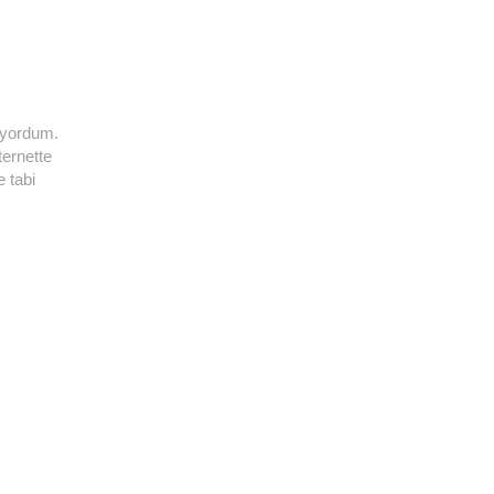
rıyordum.
ternette
 tabi