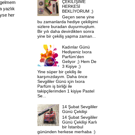
ÇEKİLİŞİME
k gelmem
HERKESİ
 yazlık
BEKLİYORUM ;)
eyse her
Geçen sene yine
bu zamanlarda hediye çekilişimi
sizlere buradan duyurmuştum.
Bir yılı daha devirdikten sonra
yine bir çekiliş yapma zaman...
Kadınlar Günü
Hediyeniz Ixora
Parfüm'den
Geliyor ;) Hem De
3 Kişiye ;)
Yine süper bir çekiliş ile
karşınızdayım. Daha önce
Sevgililer Günü için Ixora
Parfüm iş birliği ile
takipçilerimden 1 kişiye Pastel
Se...
14 Şubat Sevgililer
Günü Çekilişi
14 Şubat Sevgililer
Günü Çekilişi Karlı
bir İstanbul
gününden herkese merhaba :)