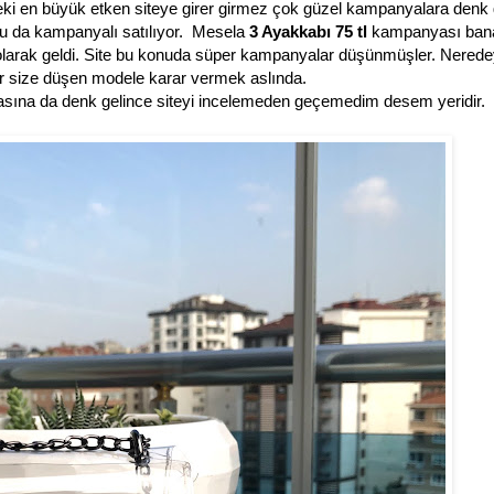
eki en büyük etken siteye girer girmez çok güzel kampanyalara den
oğu da kampanyalı satılıyor. Mesela
3 Ayakkabı 75 tl
kampanyası bana
at olarak geldi. Site bu konuda süper kampanyalar düşünmüşler. Nered
r size düşen modele karar vermek aslında.
ına da denk gelince siteyi incelemeden geçemedim desem yeridir.