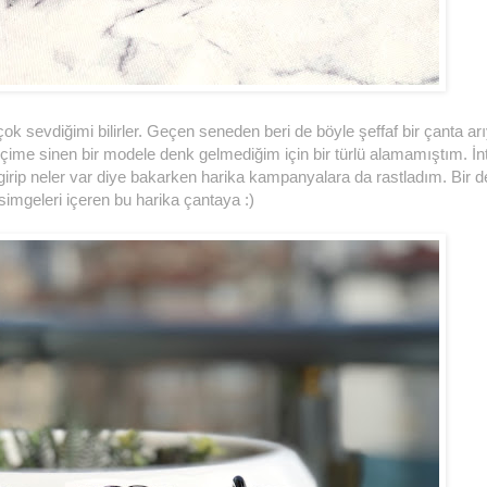
 çok sevdiğimi bilirler. Geçen seneden beri de böyle şeffaf bir çanta a
 içime sinen bir modele denk gelmediğim için bir türlü alamamıştım. İn
irip neler var diye bakarken harika kampanyalara da rastladım. Bir de
imgeleri içeren bu harika çantaya :)