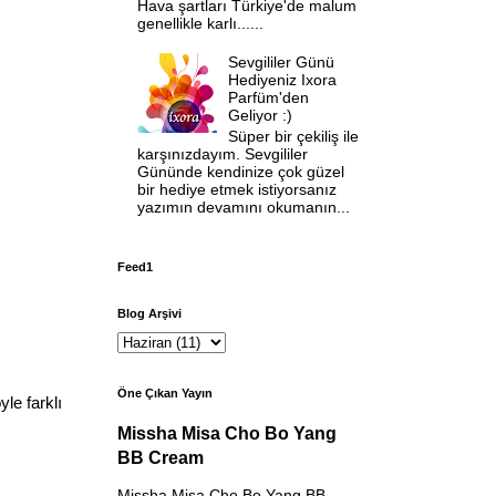
Hava şartları Türkiye'de malum
genellikle karlı......
Sevgililer Günü
Hediyeniz Ixora
Parfüm'den
Geliyor :)
Süper bir çekiliş ile
karşınızdayım. Sevgililer
Gününde kendinize çok güzel
bir hediye etmek istiyorsanız
yazımın devamını okumanın...
Feed1
Blog Arşivi
Öne Çıkan Yayın
le farklı
Missha Misa Cho Bo Yang
BB Cream
Missha Misa Cho Bo Yang BB