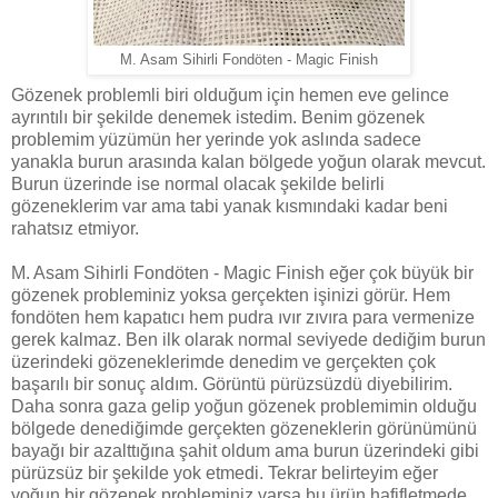
M. Asam Sihirli Fondöten - Magic Finish
Gözenek problemli biri olduğum için hemen eve gelince
ayrıntılı bir şekilde denemek istedim. Benim gözenek
problemim yüzümün her yerinde yok aslında sadece
yanakla burun arasında kalan bölgede yoğun olarak mevcut.
Burun üzerinde ise normal olacak şekilde belirli
gözeneklerim var ama tabi yanak kısmındaki kadar beni
rahatsız etmiyor.
M. Asam Sihirli Fondöten - Magic Finish eğer çok büyük bir
gözenek probleminiz yoksa gerçekten işinizi görür. Hem
fondöten hem kapatıcı hem pudra ıvır zıvıra para vermenize
gerek kalmaz. Ben ilk olarak normal seviyede dediğim burun
üzerindeki gözeneklerimde denedim ve gerçekten çok
başarılı bir sonuç aldım. Görüntü pürüzsüzdü diyebilirim.
Daha sonra gaza gelip yoğun gözenek problemimin olduğu
bölgede denediğimde gerçekten gözeneklerin görünümünü
bayağı bir azalttığına şahit oldum ama burun üzerindeki gibi
pürüzsüz bir şekilde yok etmedi. Tekrar belirteyim eğer
yoğun bir gözenek probleminiz varsa bu ürün hafifletmede