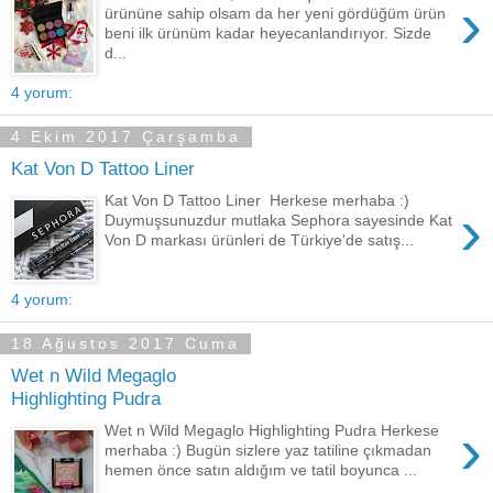
›
ürününe sahip olsam da her yeni gördüğüm ürün
beni ilk ürünüm kadar heyecanlandırıyor. Sizde
d...
4 yorum:
4 Ekim 2017 Çarşamba
Kat Von D Tattoo Liner
Kat Von D Tattoo Liner Herkese merhaba :)
›
Duymuşsunuzdur mutlaka Sephora sayesinde Kat
Von D markası ürünleri de Türkiye'de satış...
4 yorum:
18 Ağustos 2017 Cuma
Wet n Wild Megaglo
Highlighting Pudra
›
Wet n Wild Megaglo Highlighting Pudra Herkese
merhaba :) Bugün sizlere yaz tatiline çıkmadan
hemen önce satın aldığım ve tatil boyunca ...