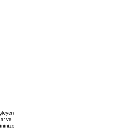
işleyen
lar ve
ininize