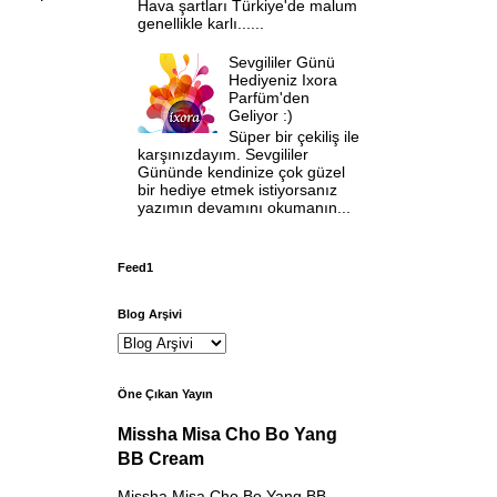
Hava şartları Türkiye'de malum
genellikle karlı......
Sevgililer Günü
Hediyeniz Ixora
Parfüm'den
Geliyor :)
Süper bir çekiliş ile
karşınızdayım. Sevgililer
Gününde kendinize çok güzel
bir hediye etmek istiyorsanız
yazımın devamını okumanın...
Feed1
Blog Arşivi
Öne Çıkan Yayın
Missha Misa Cho Bo Yang
BB Cream
Missha Misa Cho Bo Yang BB