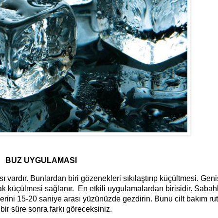
BUZ UYGULAMASI
ı vardır. Bunlardan biri g
ö
zenekleri sıkılaştırıp küçültmesi. Gen
rak küçülmesi sağlanır. En etkili uygulamalardan birisidir. Sabah
rini 15-20 saniye arası yüzünüzde gezdirin. Bunu cilt bakım rut
 bir süre sonra farkı g
ö
receksiniz.