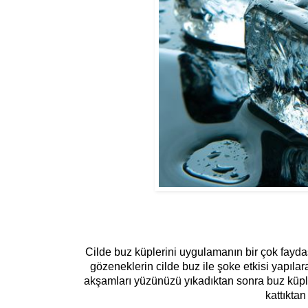
Cilde buz küplerini uygulamanın bir çok faydas
g
ö
zeneklerin cilde buz ile şoke etkisi yapıla
akşamları yüzünüzü yıkadıktan sonra buz küple
kattıktan