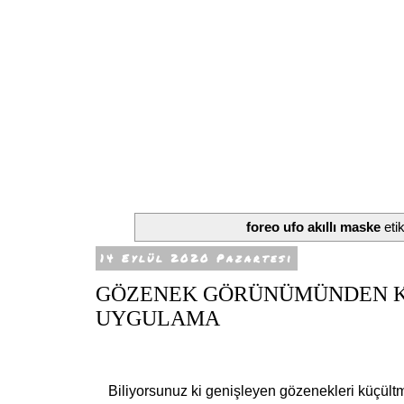
foreo ufo akıllı maske
etik
14 Eylül 2020 Pazartesi
GÖZENEK GÖRÜNÜMÜNDEN KU
UYGULAMA
Biliyorsunuz ki genişleyen g
ö
zenekleri küçültm