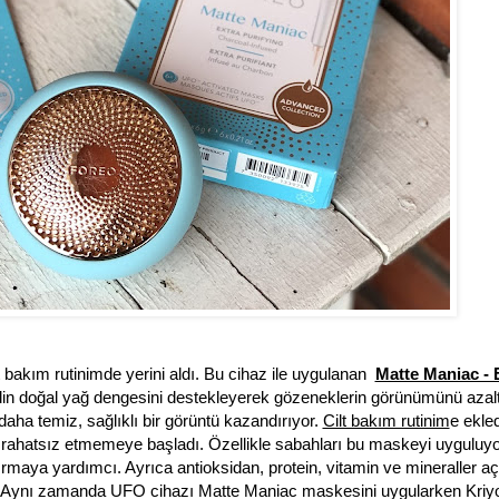
lt bakım rutinimde yerini aldı. Bu cihaz ile uygulanan
Matte Maniac - 
din doğal yağ dengesini destekleyerek g
ö
zeneklerin g
ö
rünümünü azal
 daha temiz, sağlıklı bir g
ö
rüntü kazandırıyor.
Cilt bakım rutinim
e
ekle
 rahatsız etmemeye başladı. Özellikle sabahları bu maskeyi uyguluy
tırmaya yardımcı. Ayrıca antioksidan, protein, vitamin ve mineraller a
yor. Aynı zamanda UFO cihazı Matte Maniac maskesini uygularken Kriyo