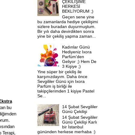
ÇEKİLİŞİME
HERKESİ
BEKLİYORUM ;)
Geçen sene yine
bu zamanlarda hediye çekilişimi
sizlere buradan duyurmuştum.
Bir yılı daha devirdikten sonra
yine bir çekiliş yapma zaman...
Kadınlar Günü
Hediyeniz Ixora
Parfüm'den
Geliyor ;) Hem De
3 Kişiye ;)
Yine süper bir çekiliş ile
karşınızdayım. Daha önce
Sevgililer Günü için Ixora
Parfüm iş birliği ile
takipçilerimden 1 kişiye Pastel
Se...
Ekstra
14 Şubat Sevgililer
tan bu
Günü Çekilişi
diğimden
14 Şubat Sevgililer
orum.
Günü Çekilişi Karlı
çısından
bir İstanbul
gününden herkese merhaba :)
 Terapi,