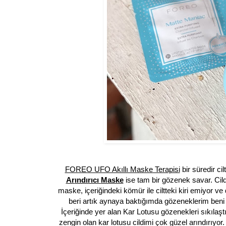
FOREO UFO Akıllı Maske Terapisi
bir süredir ci
Ar
ındırıcı
Maske
ise tam bir g
ö
zenek savar. Cil
maske, içeriğindeki k
ö
mür ile ciltteki kiri emiyor ve
beri artık aynaya baktığımda g
ö
zeneklerim beni
İçeriğinde yer alan
Kar Lotusu g
ö
zenekleri sıkılaş
zengin olan kar lotusu cildimi çok güzel arındırı