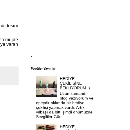
müjdesini
eri müjde
’ye varan
-
Popüler Yayınlar
HEDİYE
ÇEKİLİŞİNE
BEKLİYORUM ;)
Uzun zamandır
blog yazıyorum ve
epeydir aklımda bir hediye
çekilişi yapmak vardı. Artık
yılbaşı da bitti şimdi önümüzde
Sevgililer Gün...
HEDİYE