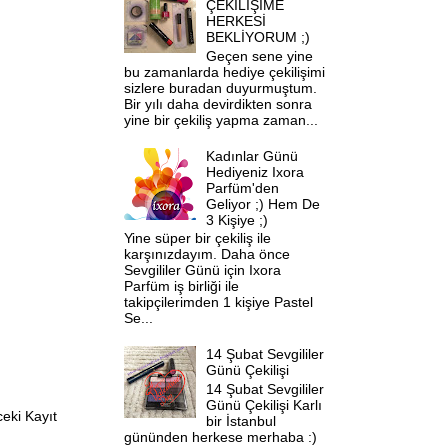
ÇEKİLİŞİME
HERKESİ
BEKLİYORUM ;)
Geçen sene yine
bu zamanlarda hediye çekilişimi
sizlere buradan duyurmuştum.
Bir yılı daha devirdikten sonra
yine bir çekiliş yapma zaman...
Kadınlar Günü
Hediyeniz Ixora
Parfüm'den
Geliyor ;) Hem De
3 Kişiye ;)
Yine süper bir çekiliş ile
karşınızdayım. Daha önce
Sevgililer Günü için Ixora
Parfüm iş birliği ile
takipçilerimden 1 kişiye Pastel
Se...
14 Şubat Sevgililer
Günü Çekilişi
14 Şubat Sevgililer
Günü Çekilişi Karlı
eki Kayıt
bir İstanbul
gününden herkese merhaba :)