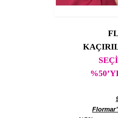
F
KAÇIRI
SEÇ
%50’Y
Flormar’