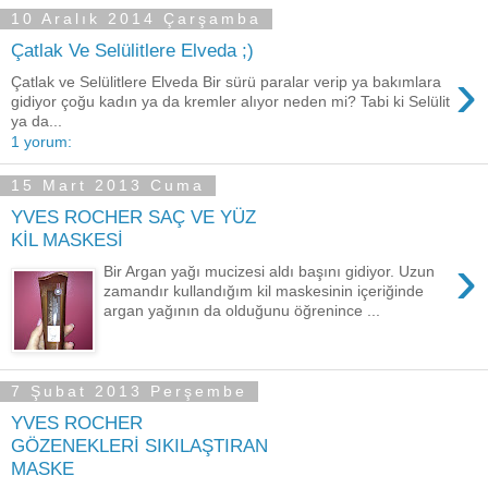
10 Aralık 2014 Çarşamba
Çatlak Ve Selülitlere Elveda ;)
›
Çatlak ve Selülitlere Elveda Bir sürü paralar verip ya bakımlara
gidiyor çoğu kadın ya da kremler alıyor neden mi? Tabi ki Selülit
ya da...
1 yorum:
15 Mart 2013 Cuma
YVES ROCHER SAÇ VE YÜZ
KİL MASKESİ
›
Bir Argan yağı mucizesi aldı başını gidiyor. Uzun
zamandır kullandığım kil maskesinin içeriğinde
argan yağının da olduğunu öğrenince ...
7 Şubat 2013 Perşembe
YVES ROCHER
GÖZENEKLERİ SIKILAŞTIRAN
MASKE