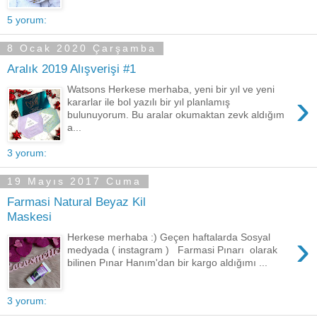
5 yorum:
8 Ocak 2020 Çarşamba
Aralık 2019 Alışverişi #1
Watsons Herkese merhaba, yeni bir yıl ve yeni
›
kararlar ile bol yazılı bir yıl planlamış
bulunuyorum. Bu aralar okumaktan zevk aldığım
a...
3 yorum:
19 Mayıs 2017 Cuma
Farmasi Natural Beyaz Kil
Maskesi
›
Herkese merhaba :) Geçen haftalarda Sosyal
medyada ( instagram ) Farmasi Pınarı olarak
bilinen Pınar Hanım'dan bir kargo aldığımı ...
3 yorum: