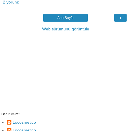
2 yorum:
›
Ana Sayfa
Web sürümünü görüntüle
Ben Kimim?
Locosmetico
Locosmetico