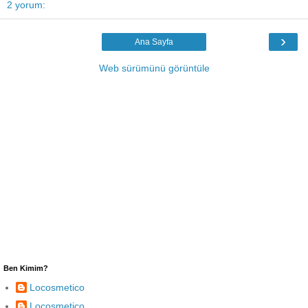
2 yorum:
›
Ana Sayfa
Web sürümünü görüntüle
Ben Kimim?
Locosmetico
Locosmetico