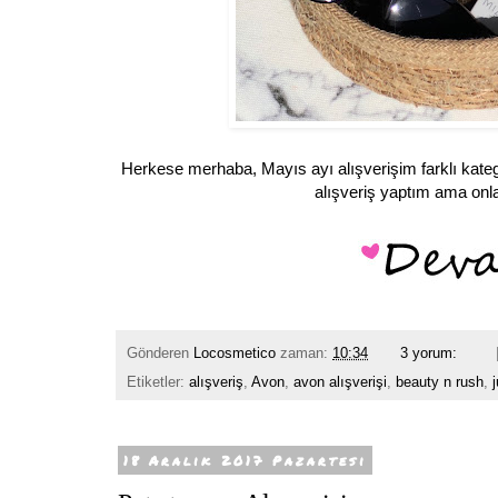
Herkese merhaba, Mayıs ayı alışverişim farklı katego
alışveriş yaptım ama onl
Gönderen
Locosmetico
zaman:
10:34
3 yorum:
Etiketler:
alışveriş
,
Avon
,
avon alışverişi
,
beauty n rush
,
18 Aralık 2017 Pazartesi