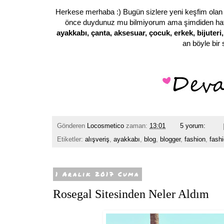
Herkese merhaba :) Bugün sizlere yeni keşfim olan 
önce duydunuz mu bilmiyorum ama şimdiden hafı
ayakkabı, çanta, aksesuar, çocuk, erkek, bijuter
an böyle bir 
Gönderen
Locosmetico
zaman:
13:01
5 yorum:
Etiketler:
alışveriş
,
ayakkabı
,
blog
,
blogger
,
fashion
,
fash
1 Aralık 2017 Cuma
Rosegal Sitesinden Neler Aldım