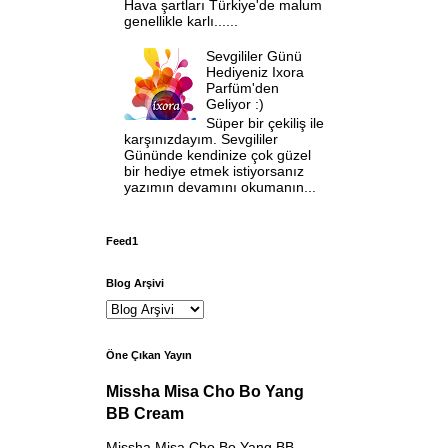
Hava şartları Türkiye'de malum
genellikle karlı......
Sevgililer Günü
Hediyeniz Ixora
Parfüm'den
Geliyor :)
Süper bir çekiliş ile
karşınızdayım. Sevgililer
Gününde kendinize çok güzel
bir hediye etmek istiyorsanız
yazımın devamını okumanın...
Feed1
Blog Arşivi
Öne Çıkan Yayın
Missha Misa Cho Bo Yang
BB Cream
Missha Misa Cho Bo Yang BB