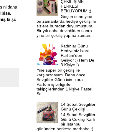
ÇEKİLİŞİME
HERKESİ
sini daha
BEKLİYORUM ;)
lbise
,
Geçen sene yine
iş ki
şu
bu zamanlarda hediye çekilişimi
sizlere buradan duyurmuştum.
Bir yılı daha devirdikten sonra
yine bir çekiliş yapma zaman...
Kadınlar Günü
Hediyeniz Ixora
Parfüm'den
Geliyor ;) Hem De
3 Kişiye ;)
Yine süper bir çekiliş ile
karşınızdayım. Daha önce
Sevgililer Günü için Ixora
Parfüm iş birliği ile
takipçilerimden 1 kişiye Pastel
Se...
14 Şubat Sevgililer
Günü Çekilişi
14 Şubat Sevgililer
Günü Çekilişi Karlı
bir İstanbul
gününden herkese merhaba :)