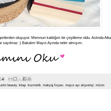
rilerden oluşuyor. Memnun kaldığım bir çeşitleme oldu. Aslında Altuğ
ar sayılmaz :) Bakalım Mayıs Ayında neler almışım.
justin beauty
,
kitap
,
kozmetik
,
makyaj fırçası
,
mayıs ayı alışverişi
,
mizon