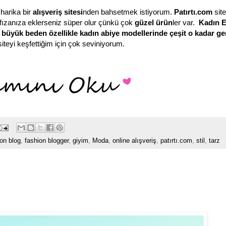
harika bir
alışveriş sitesi
nden bahsetmek istiyorum.
Patırtı.com
site
zanıza eklerseniz süper olur çünkü çok
güzel ürün
ler var.
Kadın
E
i, büyük beden özellikle kadın
abiye
modellerinde çeşit o kadar gen
siteyi keşfettiğim için çok seviniyorum.
ion blog
,
fashion blogger
,
giyim
,
Moda
,
online alışveriş
,
patırtı.com
,
stil
,
tarz