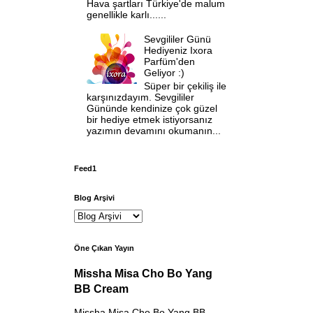
Hava şartları Türkiye'de malum
genellikle karlı......
Sevgililer Günü
Hediyeniz Ixora
Parfüm'den
Geliyor :)
Süper bir çekiliş ile
karşınızdayım. Sevgililer
Gününde kendinize çok güzel
bir hediye etmek istiyorsanız
yazımın devamını okumanın...
Feed1
Blog Arşivi
Öne Çıkan Yayın
Missha Misa Cho Bo Yang
BB Cream
Missha Misa Cho Bo Yang BB