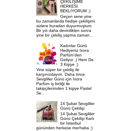
ÇEKİLİŞİME
HERKESİ
BEKLİYORUM ;)
Geçen sene yine
bu zamanlarda hediye çekilişimi
sizlere buradan duyurmuştum.
Bir yılı daha devirdikten sonra
yine bir çekiliş yapma zaman...
Kadınlar Günü
Hediyeniz Ixora
Parfüm'den
Geliyor ;) Hem De
3 Kişiye ;)
Yine süper bir çekiliş ile
karşınızdayım. Daha önce
Sevgililer Günü için Ixora
Parfüm iş birliği ile
takipçilerimden 1 kişiye Pastel
Se...
14 Şubat Sevgililer
Günü Çekilişi
14 Şubat Sevgililer
Günü Çekilişi Karlı
bir İstanbul
gününden herkese merhaba :)