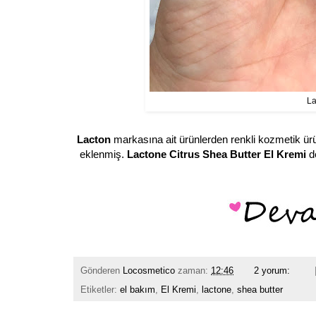
La
Lacton
markasına ait ürünlerden renkli kozmetik ür
eklenmiş.
Lactone Citrus Shea Butter El Kremi
de
Gönderen
Locosmetico
zaman:
12:46
2 yorum:
Etiketler:
el bakım
,
El Kremi
,
lactone
,
shea butter